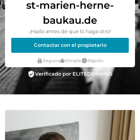
st-marien-herne-
baukau.de
¡Hazlo antes de que lo haga otro!
Contactar con el propietario
lock
thumb_up_alt
watch_later
Seguro
Simple
Rápido
verified_user
Verificado por ELITEDOMAINS