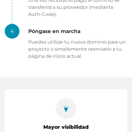
Una vez recibido el pago, el dominio se
transferirá a su proveedor (mediante
Auth-Code).
4
Póngase en marcha
Puedes utilizar tu nuevo dominio para un
proyecto o simplemente reenviarlo a tu
página de inicio actual.
highlight
Mayor visibilidad