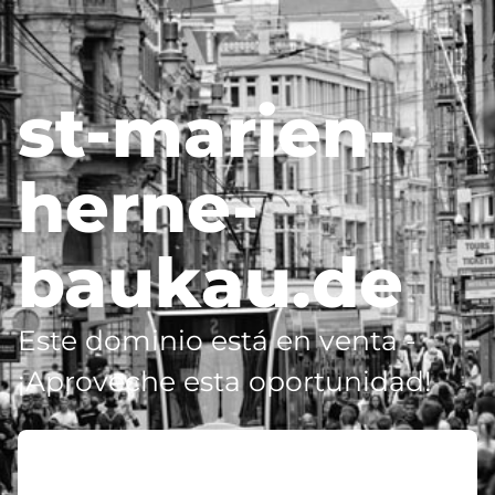
st-marien-
herne-
baukau.de
Este dominio está en venta -
¡Aproveche esta oportunidad!