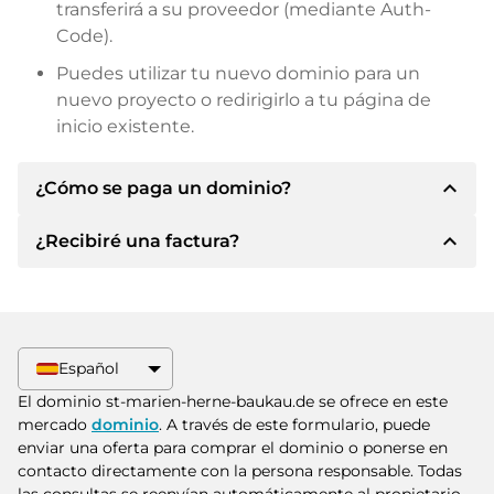
transferirá a su proveedor (mediante Auth-
Code).
Puedes utilizar tu nuevo dominio para un
nuevo proyecto o redirigirlo a tu página de
inicio existente.
expand_less
¿Cómo se paga un dominio?
expand_less
¿Recibiré una factura?
Tras llegar a un acuerdo, el propietario le
informará de los detalles del pago. A
continuación, el propietario le facilitará los datos
Sí, el vendedor le enviará la factura
bancarios SEPA y, si lo desea, también le ofrecerá
correspondiente. Para precios de compra
Paypal u otros métodos de pago.
superiores, también recibirá un contrato de
Español
compra adicional si lo solicita.
Indique siempre el nombre de dominio y el
El dominio st-marien-herne-baukau.de se ofrece en este
número de factura al realizar la transferencia.
mercado
dominio
. A través de este formulario, puede
enviar una oferta para comprar el dominio o ponerse en
contacto directamente con la persona responsable. Todas